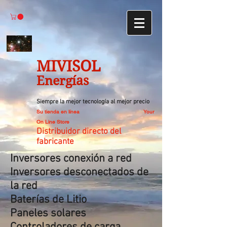
MIVISOL
Energías
Siempre la mejor tecnología al mejor precio
Su tienda en línea
Your
On Line Store
Distribuidor directo del
fabricante
Inversores conexión a red
Inversores desconectados de
la red
Baterías de Litio
Paneles solares